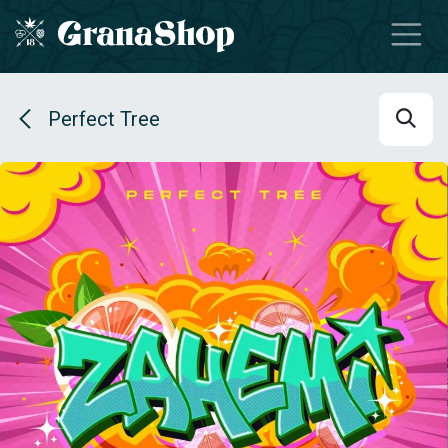
Se rendre au contenu
Perfect Tree