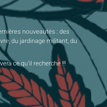
ernières nouveautés : des
vre, du jardinage militant, du
ra ce qu’il recherche !!!