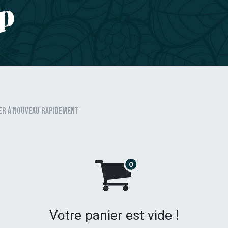
e CBD
Jardinage
CONTACT
r à nouveau rapidement
Votre panier est vide !