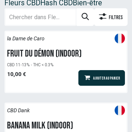
Fleurs CBD
Hash CBD
Bien-être
Filtres
la Dame de Caro
Fruit du Démon (Indoor)
CBD 11-13% - THC < 0.3%
10,00
€
Ajouter au panier
CBD Dank
Banana Milk (indoor)