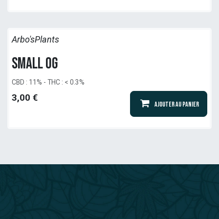
Arbo'sPlants
Small OG
CBD : 11% - THC : < 0.3%
3,00
€
Ajouter au panier