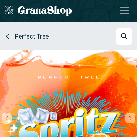
Se rendre au contenu
Perfect Tree