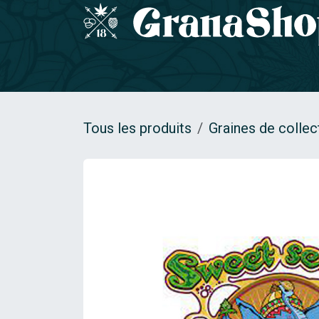
Se rendre au contenu
Accueil
GRAINES DE COLLECTION
Gamm
Tous les produits
Graines de collec