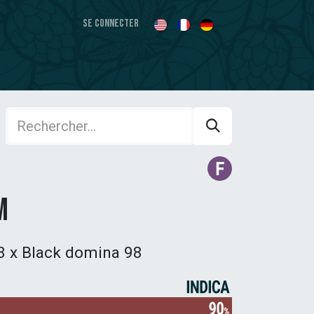
Se connecter
m
8 x Black domina 98