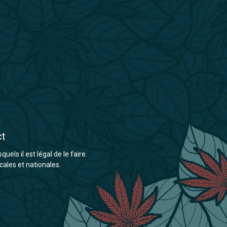
ct
els il est légal de le faire.
cales et nationales.