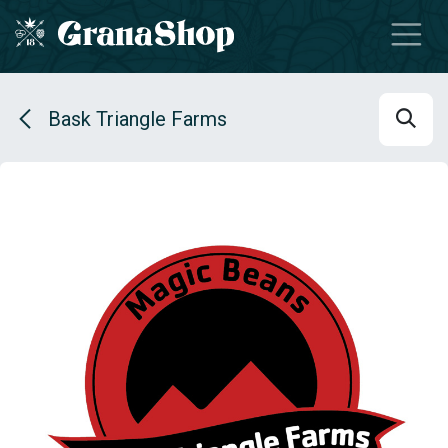
Se rendre au contenu
Bask Triangle Farms