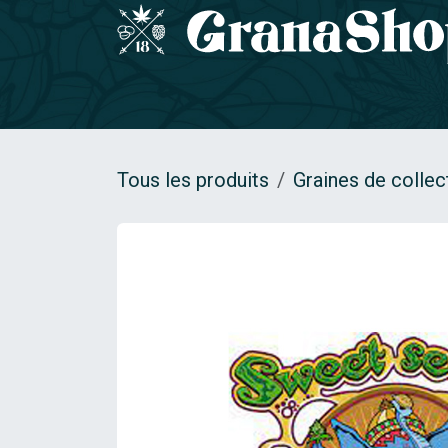
Se rendre au contenu
Accueil
GRAINES DE COLLECTION
Gamm
Tous les produits
Graines de collec