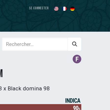
Se connecter
m
8 x Black domina 98