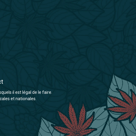
ct
els il est légal de le faire.
cales et nationales.