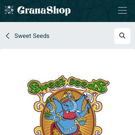
Se rendre au contenu
Sweet Seeds