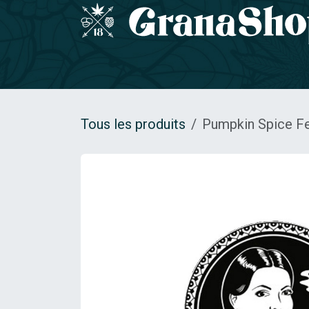
Se rendre au contenu
Accueil
GRAINES DE COLLECTION
Gamm
Tous les produits
Pumpkin Spice 