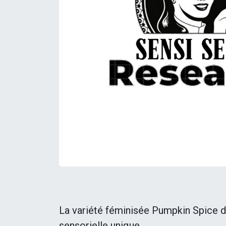
La variété féminisée Pumpkin Spice d
sensorielle unique.