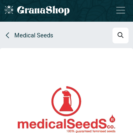
Se rendre au contenu
Medical Seeds