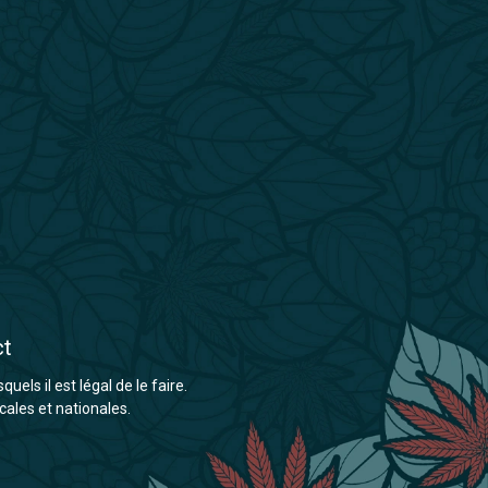
ct
els il est légal de le faire.
cales et nationales.