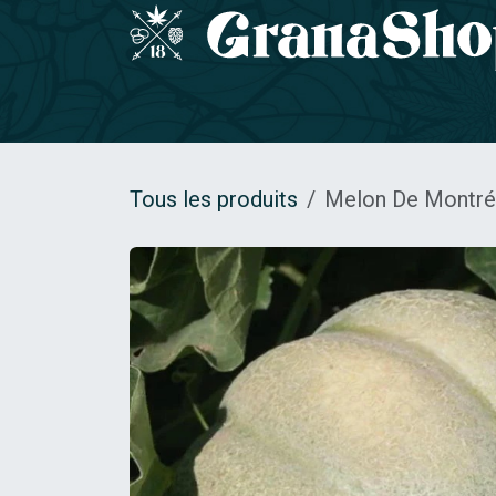
Se rendre au contenu
Accueil
GRAINES DE COLLECTION
Gamm
Tous les produits
Melon De Montré