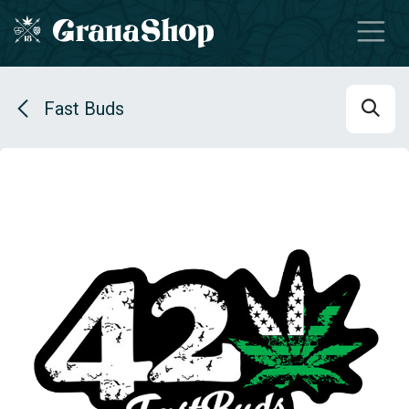
Se rendre au contenu
Fast Buds