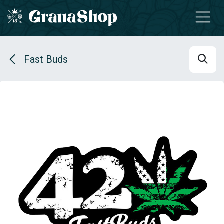
Se rendre au contenu
Fast Buds