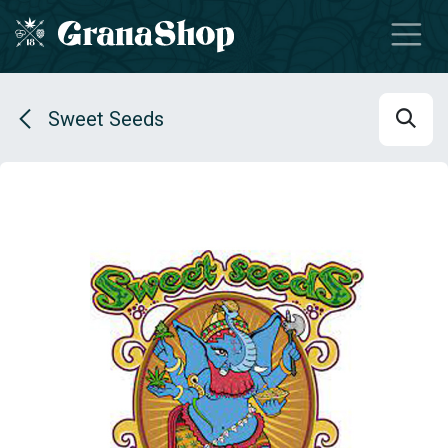
Se rendre au contenu
Sweet Seeds