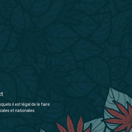
ct
els il est légal de le faire.
cales et nationales.