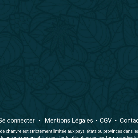
​Se connecter
•
​Mentions Légales
•
CGV
•
Conta
e chanvre est strictement limitée aux pays, états ou provinces dans lesqu
 aucune responsabilité pour toute utilisation non conforme aux lois lo