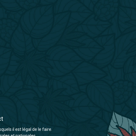
ct
els il est légal de le faire.
cales et nationales.