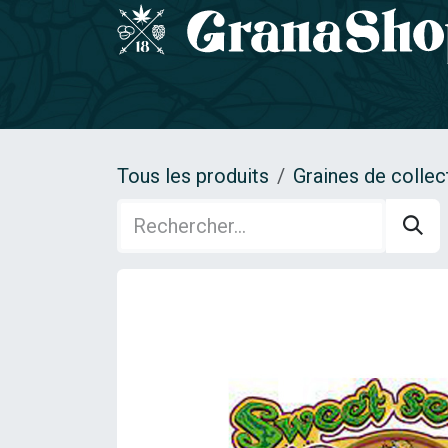
Se rendre au contenu
Accueil
GRAINES DE COLLECTION
Gamm
Tous les produits
Graines de collec