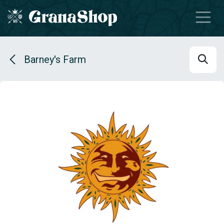
Se rendre au contenu
Barney's Farm