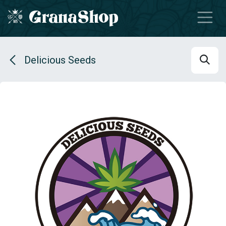
Se rendre au contenu
Delicious Seeds