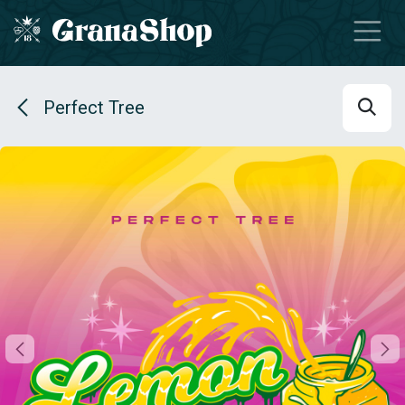
Se rendre au contenu
Perfect Tree