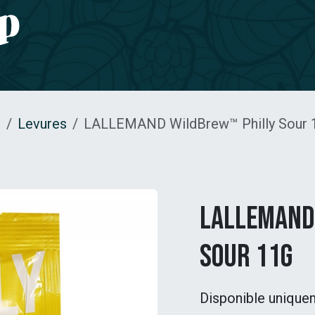
e CBD
Jardinage
CONTACT
s
Levures
LALLEMAND WildBrew™ Philly Sour 
LALLEMAND
Sour 11g
Disponible unique