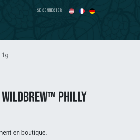
Se connecter
11g
 WildBrew™ Philly
ment en boutique.