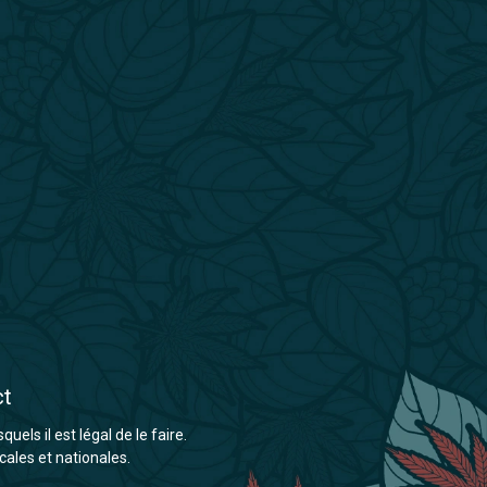
ct
els il est légal de le faire.
cales et nationales.