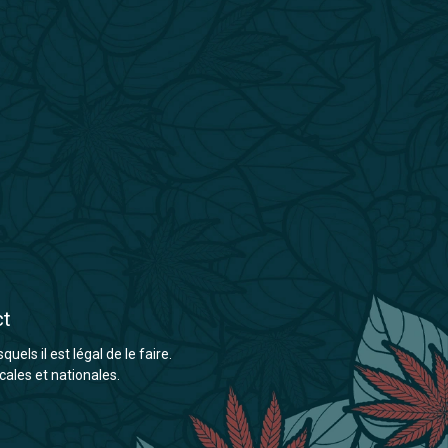
ct
els il est légal de le faire.
cales et nationales.