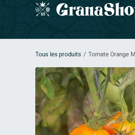
Se rendre au contenu
Accueil
GRAINES DE COLLECTION
Gamm
Tous les produits
Tomate Orange M