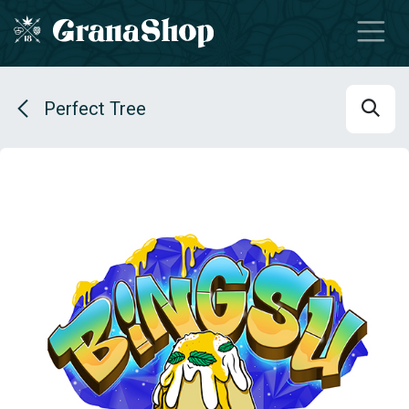
Se rendre au contenu
Perfect Tree