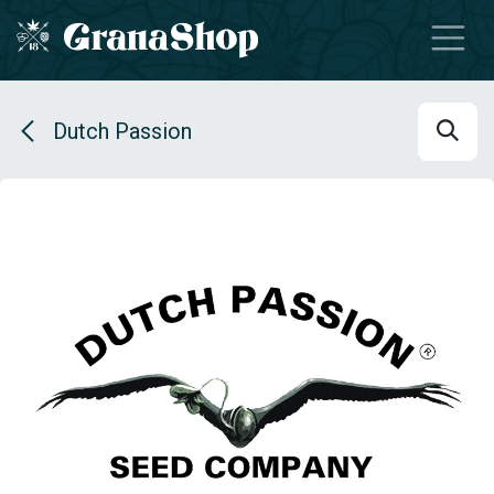
Se rendre au contenu
Dutch Passion