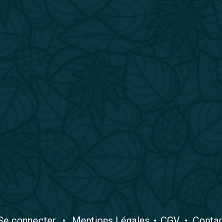
​Se connecter
•
​Mentions Légales
•
CGV
•
Conta