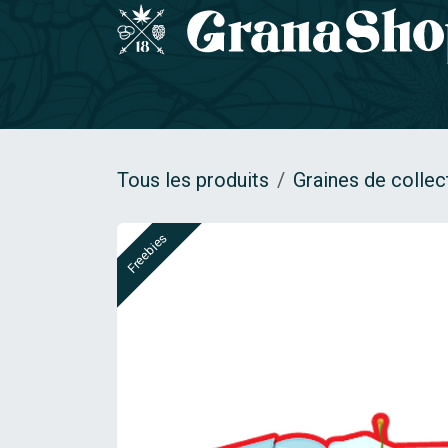
Se rendre au contenu
Accueil
GRAINES DE COLLECTION
Gamm
Tous les produits
Graines de collec
Freebies