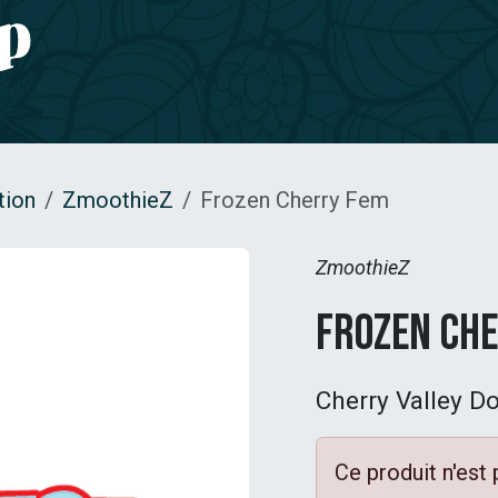
e CBD
Jardinage
CONTACT
tion
ZmoothieZ
Frozen Cherry Fem
ZmoothieZ
Frozen Ch
Cherry Valley D
Ce produit n'est 