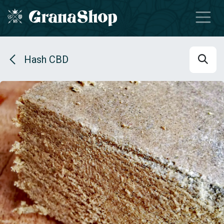
Se rendre au contenu
Hash CBD