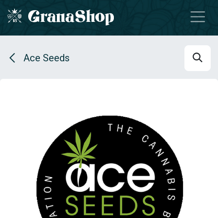
Se rendre au contenu
Ace Seeds