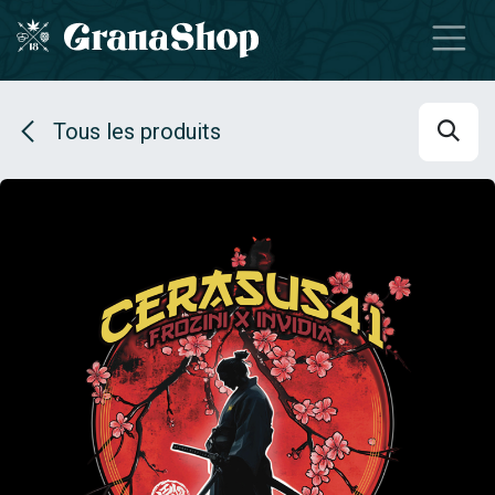
Se rendre au contenu
Tous les produits