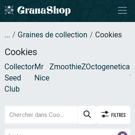
Se rendre au contenu
...
Graines de collection
Cookies
Cookies
Collector
Mr
ZmoothieZ
Octogenetica
B
Seed
Nice
T
Club
F
Filtres