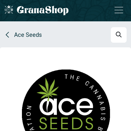
Se rendre au contenu
Ace Seeds