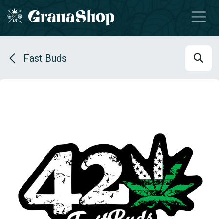
Se rendre au contenu
Fast Buds