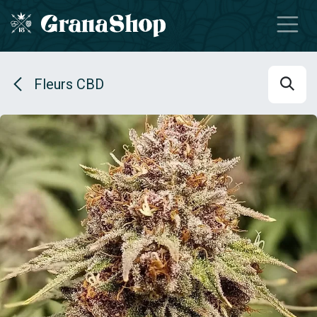
Se rendre au contenu
Fleurs CBD