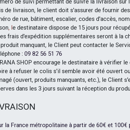
méro de suivi permettant de suivre la livraison sur l
is de livraison, le client doit s'assurer de fournir 
méro de rue, bâtiment, escalier, codes d'accès, nom
ison
, l
e destinataire dispose de 15 jours pour récupér
 frais d'expédition supplémentaires seront à la ch
 produit manquant, le Client peut contacter le Servic
léphone :
09 82 56 51 76
ANA SHOP encourage le destinataire à vérifier le co
oire à refuser le colis s'il semble avoir été ouvert
gé (ouvert, produits manquants, etc.), le Client s'e
ves dans les 3 jours suivant la réception du produ
LIVRAISON
ur la France métropolitaine à partir de 60€ et 100€ p