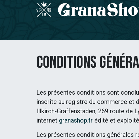
Zum Inhalt springen
Homepage
SAMMLERSAMEN
CBD-Sor
Conditions Généra
Les présentes conditions sont concl
inscrite au registre du commerce et 
Illkirch-Graffenstaden, 269 route de L
internet
granashop.fr
édité et exploit
Les présentes conditions générales ré