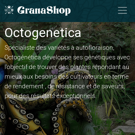
Se rendre au contenu
Octogenetica
​Spécialiste des variétés à autofloraison,
Octogénética développe ses génétiques avec
l'objectif de trouver des plantes répondant au
mieux aux besoins des cultivateurs en terme
de rendement , de résistance et de saveurs,
pour des résultats exceptionnels.