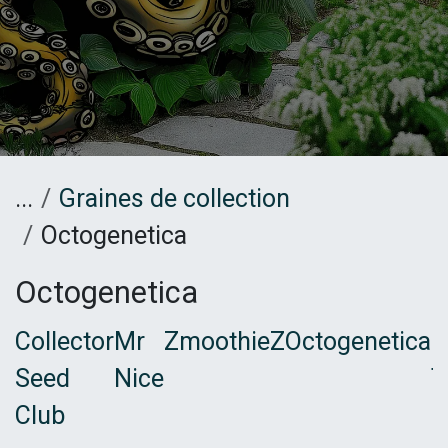
...
Graines de collection
Octogenetica
Octogenetica
Collector
Mr
ZmoothieZ
Octogenetica
B
Seed
Nice
T
Club
F