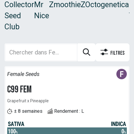
Collector
Mr
ZmoothieZ
Octogenetica
B
Seed
Nice
T
Club
F
Filtres
Female Seeds
C99 Fem
Grapefruit x Pineapple
± 8 semaines
Rendement : L