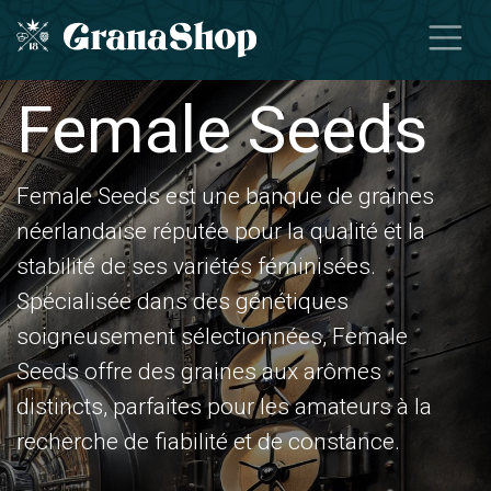
Se rendre au contenu
Female Seeds
Female Seeds est une banque de graines
néerlandaise réputée pour la qualité et la
stabilité de ses variétés féminisées.
Spécialisée dans des génétiques
soigneusement sélectionnées, Female
Seeds offre des graines aux arômes
distincts, parfaites pour les amateurs à la
recherche de fiabilité et de constance.